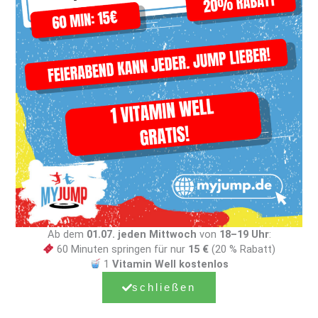
Jetzt beim Newsletter
anmelden!
E-Mail-Adresse
MYJUMP Standorte
Thüringen - Erfurt
Berlin Ost
Frankfurt Oder
Berlin Mitte
Ab dem
01.07. jeden Mittwoch
von
18–19 Uhr
:
Lübeck
60 Minuten springen für nur
15 €
(20 % Rabatt)
1
Vitamin Well kostenlos
Zustimmung
Ich habe die aktuelle
Datenschutzerklärung
schließen
gelesen und akzeptiere den Hinweis zur
Datenverarbeitung.