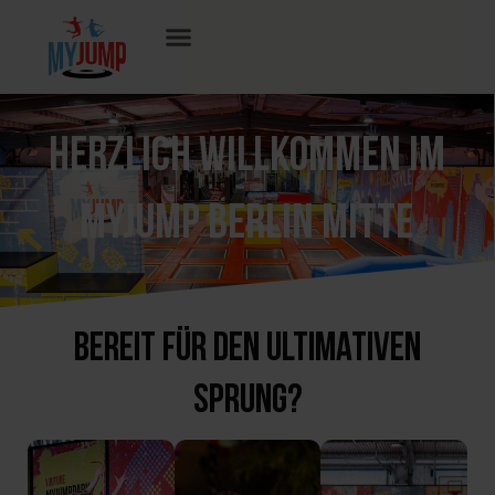
Zum
Inhalt
springen
HERZLICH WILLKOMMEN IM
MYJUMP BERLIN MITTE
Bereit für den ultimativen
Sprung?