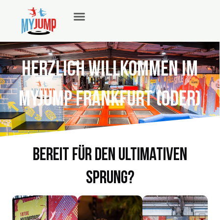
Zum
Inhalt
springen
HERZLICH WILLKOMMEN IM
MYJUMP Frankfurt (Oder)
Bereit für den ultimativen
Sprung?